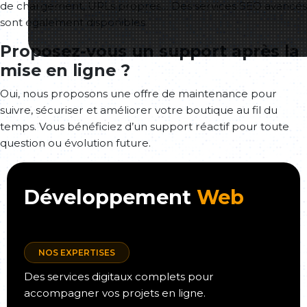
de chargement, URLs propres… Des services SEO avancés
sont également disponibles.
Proposez-vous un support après la
mise en ligne ?
Oui, nous proposons une offre de maintenance pour
suivre, sécuriser et améliorer votre boutique au fil du
temps. Vous bénéficiez d’un support réactif pour toute
question ou évolution future.
Développement
Web
NOS EXPERTISES
Des services digitaux complets pour
accompagner vos projets en ligne.