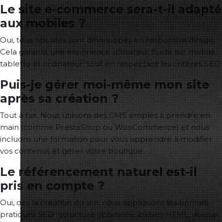
Le site e-commerce sera-t-il adapté
aux mobiles ?
Oui, tous nos sites sont développés en responsive design.
Cela garantit une expérience utilisateur fluide sur mobile,
tablette et ordinateur, tout en respectant les critères SEO.
Puis-je gérer moi-même mon site
après sa création ?
Tout à fait. Nous utilisons des CMS simples à prendre en
main (comme PrestaShop ou WooCommerce) et nous
incluons une formation pour vous apprendre à modifier
vos contenus et gérer votre boutique.
Le référencement naturel est-il
pris en compte ?
Oui, dès la création du site, nous appliquons les bonnes
pratiques SEO : structure optimisée, balises HTML, vitesse