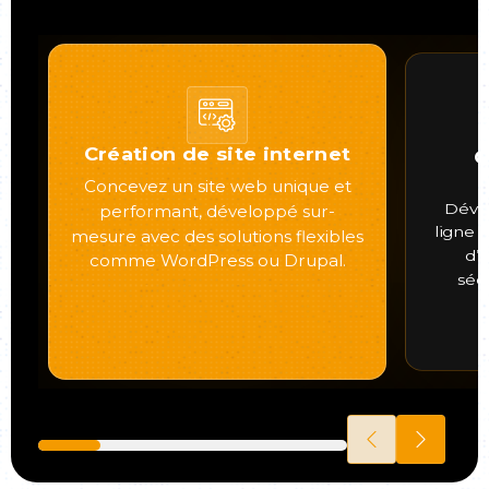
Création de site internet
C
Concevez un site web unique et
Déve
performant, développé sur-
ligne 
mesure avec des solutions flexibles
d’u
comme WordPress ou Drupal.
séc