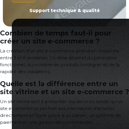
Support technique & qualité
Combien de temps faut-il pour
créer un site e-commerce ?
La création d’un site e-commerce prend en moyenne
entre 3 et 6 semaines. Ce délai dépend du périmètre
fonctionnel, du nombre de produits à intégrer et de la
rapidité des validations.
Quelle est la différence entre un
site vitrine et un site e-commerce ?
Un site vitrine sert à présenter vos services, tandis qu’un
site e-commerce permet aux internautes d’acheter
directement en ligne grâce à un panier, un système de
paiement et une gestion des commandes.